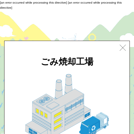
[an error occurred while processing this directive]
[an error occurred while processing this
directive]
ごみ焼却工場