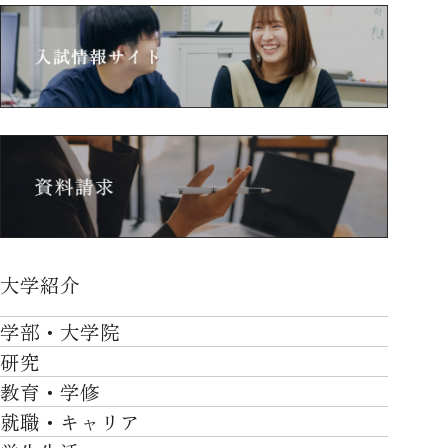
大学紹介
大学紹介TOP
学部・大学院
OVER THE LIMIT
研究
学部・大学院TOP
大学について
教育・学修
研究TOP
工学部
就職・キャリア
施設一覧
教育・学修TOP
研究について
ロボティクス＆デザイン工学部