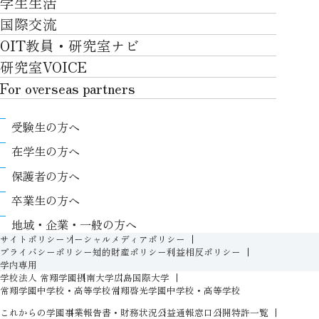
学生生活
社会・地域・高大連携
就職・キャリアTOP
卒業時質保証を担う独自の教育システム
産官学連携
情報科学部
国際交流
川上村での取り組み
学生生活TOP
就職サポート
自律学修
知的財産学部
OIT教員・研究室ナビ
国際交流TOP
アクセス
キャンパスライフ
キャリア形成
学習支援
工学研究科
研究室VOICE
グローバルな人材育成
ポリシー/コンプライアンス
課外活動
インターンシップ
リカレント教育プログラム
ロボティクス＆デザイン工学研究科
For overseas partners
国際交流プログラムについて
卒業生VOICE
学費
高大接続
情報科学研究科
For overseas partnersTOP
国際交流プログラムのサポート体制等
奨学金
教職課程
受験生の方へ
知的財産専門職大学院
About
キャンパス内での国際交流
生活支援
教育センター
在学生の方へ
Research
国際交流センター
情報センター
履修、授業、試験について
保護者の方へ
International (Exchange students / Overseas
協定校
証明書発行について（在学生向け）
シラバス
卒業生の方へ
partners)
LLC
保健室
FD活動
地域・企業・一般の方へ
Contact
For foreigners
学生生活に関する相談窓口
サイトポリシー
ソーシャルメディアポリシー
教務事項に関するQ&A
プライバシーポリシー
知的財産ポリシー
利益相反ポリシー
学生相談室
学内専用
入学準備プログラム
学校法人 常翔学園
摂南大学
広島国際大学
障がいのある学生への支援（合理的配慮）
新入生特設ページ
常翔学園中学校・高等学校
常翔啓光学園中学校・高等学校
人権侵害防止への取り組み
これからの学園
事業報告書・財務状況
公益通報窓口
公開特許一覧
オープン教育リソース（OIT OER）