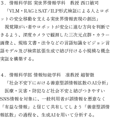
３．情報科学部 実世界情報学科 教授 西口敏司
「VLM・RAGとSAT/ILP形式検証による人とロボ
ットの安全移動を支える実世界情報表現の創出」
視覚障がい者やロボットが安全に進む方向を判断で
きるよう、深度カメラで観測した三次元点群・カラー
画像と、規格文書・法令などの言語知識をビジョン言
語モデル及び検索拡張生成で結び付ける小規模な概念
実証を構築する。
４．情報科学部 情報知能学科 准教授 越智徹
「社会不安下における善意型誤情報拡散のAI分析」
医療・災害・防犯など社会不安と結びつきやすい
SNS情報を対象に、一般利用者が誤情報を悪意なく
「有益な情報」と信じて共有してしまう「善意型誤情
報拡散」の過程を、生成AIを用いて分析する。