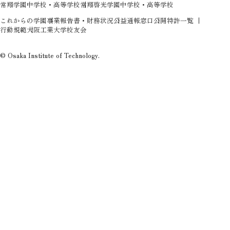
障がいのある学生への支援（合理的配慮）
新入生特設ページ
常翔学園中学校・高等学校
常翔啓光学園中学校・高等学校
人権侵害防止への取り組み
これからの学園
事業報告書・財務状況
公益通報窓口
公開特許一覧
オープン教育リソース（OIT OER）
行動規範
大阪工業大学校友会
© Osaka Institute of Technology.