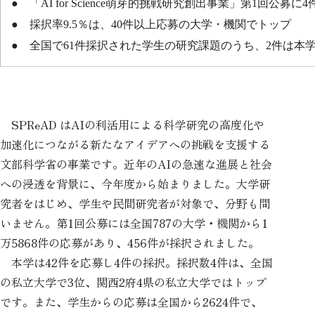
● 「AI for Science萌芽的挑戦研究創出事業」第1回公募に
● 採択率9.5％は、40件以上応募の大学・機関でトップ
● 全国で61件採択された学生の研究課題のうち、2件は本
SPReAD はAIの利活用による科学研究の高度化や
加速化につながる新たなアイデアへの挑戦を支援する
文部科学省の事業です。近年のAIの急速な進展と社会
への浸透を背景に、今年度から始まりました。大学研
究者をはじめ、学生や民間研究者が対象で、分野も問
いません。第1回公募には全国787の大学・機関から1
万5868件の応募があり、456件が採択されました。
本学は42件を応募し4件の採択。採択数4件は、全国
の私立大学で3位、関西2府4県の私立大学ではトップ
です。また、学生からの応募は全国から2624件で、