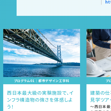
ht
プログラム01｜都市デザイン工学科
プ
西日本最大級の実験施設で、イ
建築の仕
ンフラ構造物の強さを体感しよ
見学ツア
う！
～西日本最