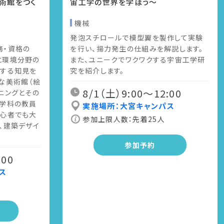
術館をつく
宙工学の世界を学ぼう～
機械
発泡スチロールで模型翼を製作して実験
務・資格の
を行い、揚力発生の仕組みを解説します。
と環境分野の
また、ユニークでワクワクする宇宙工学研
関する知見を
究を紹介します。
な美術館（絵
8/1（土）9:00〜12:00
ニングとその
築学科の教員
実施場所：大宮キャンパス
初心者でも大
参加上限人数：先着25人
、建築デザイ
参加予約
:00
ス