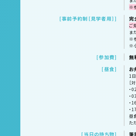
ま
※
事前予約制［見学者用］
完
ご
ま
※
※
参加費
無
昼食
お
1
［
・
・
・
・
昼
た
当日の持ち物
筆