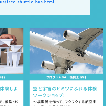
us/free-shuttle-bus.html
学科
プログラム04｜機械工学科
体験しよ
空と宇宙のヒミツにふれる体験
ワークショップ！
で、模型づく
～模型翼を作って、ワクワクする航空宇