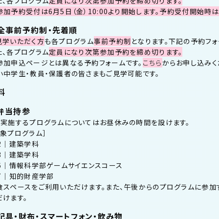
た、各プログラム
定員になり次第参加予約を締め切ります。
参加予約受付は6月5日（金）10:00より開始します。予約受付開始時
全事前予約制・先着順
見学いただく方
も各プログラム
事前予約制
となります。下記の予約フォ
た、各プログラム
定員になり次第参加予約を締め切ります。
参加申込ページとは異なる予約フォームです。
こちら
からお申し込みく
小中学生・教員・保護者の皆さまもご見学可能です。
料
弁当持参
日実施するプログラムについてはお昼休みの時間を設けます。
対象プログラム］
02｜建築学科
03｜建築学科
16｜情報科学部ゲームサイエンスコース
17｜知的財産学部
食スペースをご利用いただけます。また、午後からのプログラムに参加
だけます。
記具・財布・スマートフォン・飲み物