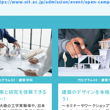
tps://www.oit.ac.jp/admission/event/open-camp
ログラム02｜建築学科
プログラム03｜建築
事と研究を体験できる
建築のデザインを本格
ー！
う！
大級の工学実験場や、日本
～セミナーやワークショップ