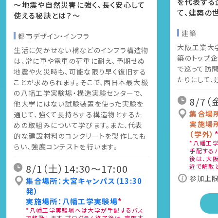
を代表する
～地震や自然災害に強く、長く安心して
て、建築の
使える秘訣とは？～
建築
都市デザイン・インフラ
大阪工業大
生活に欠かせない橋などのインフラ構造物
築のトップ
は、常に車や電車の荷重に耐え、予期せぬ
で巡って訪
地震や火災時も、可能な限り早く復旧する
たりにして、
ことが求められます。そこで、西日本最大級
の八幡工学実験場・構造実験センターで、
8/7（
他大学にはない試験装置を使った実験を
集合場
通じて、強くて長持ちする構造物とするた
実施場
めの取組みについて学びます。また、代表
（学外）
的な建設材料のコンクリートを製作しても
*
八幡工学
らい、強度コンテストを行います。
手配する
後は、大阪
8/1（土）14:30〜17:00
近で解散
参加上限
集合場所：大宮キャンパス（13:30
発）
実施場所：八幡工学実験場
*
*
八幡工学実験場へは大学が手配するバス
で移動します。プログラム終了後は、京阪本