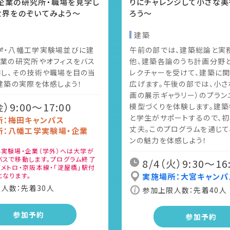
企業の研究所・職場を見学し
りにチャレンジして小さな美
世界をのぞいてみよう～
ろう～
建築
学・八幡工学実験場並びに建
午前の部では、建築総論と実
企業の研究所やオフィスをバス
他、建築各論のうち計画分野
問し、その技術や職場を目の当
レクチャーを受けて、建築に
建築の実際を体感しよう！
広げます。午後の部では、小さ
画の展示ギャラリー）のプラン
金）9:00〜17:00
模型づくりを体験します。建
と学生がサポートするので、
所：梅田キャンパス
丈夫。このプログラムを通じて
所：八幡工学実験場・企業
ンの魅力を体感しよう！
*
実験場・企業（学外）へは大学が
バスで移動します。プログラム終了
8/4（火）9:30〜16
メトロ・京阪本線・「淀屋橋」駅付
となります。
実施場所：大宮キャンパ
人数：先着30人
参加上限人数：先着40人
参加予約
参加予約