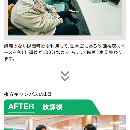
広
講義のない隙間時間を利用して、図書室にある映画視聴スペ
日
ースを利用。講義が100分なので、ちょうど映画1本見終わり
ます。
ん
枚方キャンパスの1日