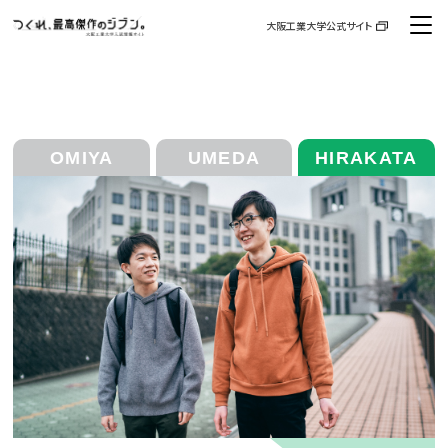
大阪工業大学公式サイト
OMIYA
UMEDA
HIRAKATA
資料請求
お問い合わせ
交通アクセス
大学案内・入試ガイド
高校教員などのみなさまへ
高大接続
イベント
入試情報