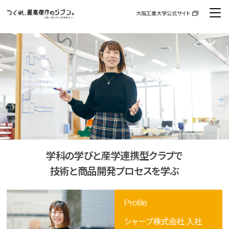
大阪工業大学公式サイト
資料請求
お問い合わせ
交通アクセス
大学案内・入試ガイド
高校教員などのみなさまへ
高大接続
学科の学びと産学連携型クラブで
技術と商品開発プロセスを学ぶ
イベント
入試情報