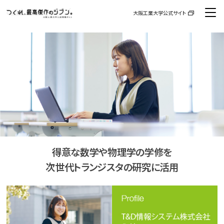
大阪工業大学公式サイト
資料請求
お問い合わせ
交通アクセス
大学案内・入試ガイド
高校教員などのみなさまへ
高大接続
得意な数学や物理学の学修を
次世代トランジスタの研究に活用
イベント
入試情報