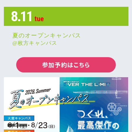
大学案内・入試ガイド
8.11
学部・学科紹介
tue
大学院入試
夏のオープンキャンパス
@枚方キャンパス
参加予約はこちら