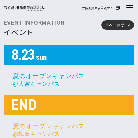
大阪工業大学公式サイト
EVENT INFORMATION
すべて表示
イベント
8.23
資料請求
お問い合わせ
sun
交通アクセス
大学案内・入試ガイド
夏のオープンキャンパス
@大宮キャンパス
高校教員などのみなさまへ
高大接続
END
イベント
入試情報
夏のオープンキャンパス
@梅田キャンパス