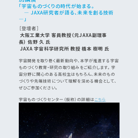
「宇宙ものづくりの時代が始まる。
― JAXA研究者が語る、未来を創る技術
―」
［登壇者］
大阪工業大学 客員教授（元JAXA副理事
長） 佐野 久 氏
JAXA 宇宙科学研究所 教授 橋本 樹明 氏
宇宙開発を取り巻く最新動向や、本学が推進する宇宙
ものづくり教育・研究の取り組みをご紹介します。 宇
宙分野に関心のある高校生はもちろん、未来のもの
づくりや先端技術について理解を深める機会として、
ぜひご参加ください。
宇宙ものづくりセンター（仮称）の詳細は
こちら