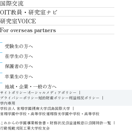
国際交流
川上村での取り組み
学生生活TOP
就職サポート
自律学修
知的財産学部
OIT教員・研究室ナビ
国際交流TOP
アクセス
キャンパスライフ
キャリア形成
学習支援
工学研究科
研究室VOICE
グローバルな人材育成
ポリシー/コンプライアンス
課外活動
インターンシップ
リカレント教育プログラム
ロボティクス＆デザイン工学研究科
For overseas partners
国際交流プログラムについて
卒業生VOICE
学費
高大接続
情報科学研究科
For overseas partnersTOP
国際交流プログラムのサポート体制等
奨学金
教職課程
受験生の方へ
知的財産専門職大学院
About
キャンパス内での国際交流
生活支援
教育センター
在学生の方へ
Research
国際交流センター
情報センター
履修、授業、試験について
保護者の方へ
International (Exchange students / Overseas
協定校
証明書発行について（在学生向け）
シラバス
卒業生の方へ
partners)
LLC
保健室
FD活動
地域・企業・一般の方へ
Contact
For foreigners
学生生活に関する相談窓口
サイトポリシー
ソーシャルメディアポリシー
教務事項に関するQ&A
プライバシーポリシー
知的財産ポリシー
利益相反ポリシー
学生相談室
学内専用
入学準備プログラム
学校法人 常翔学園
摂南大学
広島国際大学
障がいのある学生への支援（合理的配慮）
新入生特設ページ
常翔学園中学校・高等学校
常翔啓光学園中学校・高等学校
人権侵害防止への取り組み
これからの学園
事業報告書・財務状況
公益通報窓口
公開特許一覧
オープン教育リソース（OIT OER）
行動規範
大阪工業大学校友会