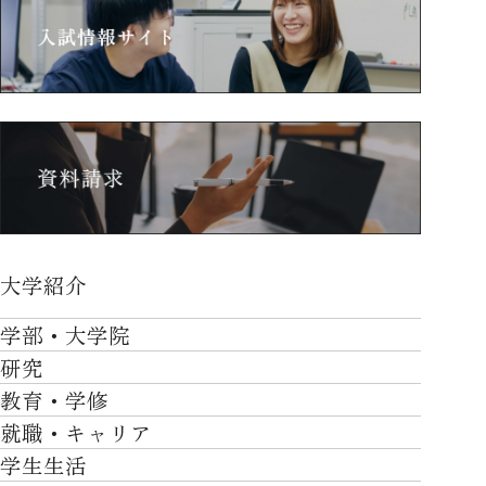
大学紹介
大学紹介TOP
学部・大学院
OVER THE LIMIT
研究
学部・大学院TOP
大学について
教育・学修
研究TOP
工学部
就職・キャリア
施設一覧
教育・学修TOP
研究について
ロボティクス＆デザイン工学部
学生生活
社会・地域・高大連携
就職・キャリアTOP
卒業時質保証を担う独自の教育システム
産官学連携
情報科学部