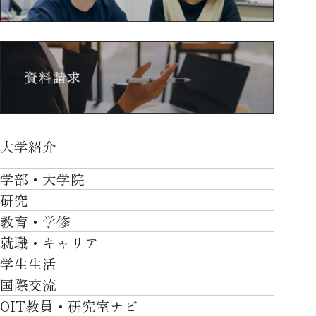
大学紹介
大学紹介TOP
学部・大学院
OVER THE LIMIT
研究
学部・大学院TOP
大学について
教育・学修
研究TOP
工学部
就職・キャリア
施設一覧
教育・学修TOP
研究について
ロボティクス＆デザイン工学部
学生生活
社会・地域・高大連携
就職・キャリアTOP
卒業時質保証を担う独自の教育システム
産官学連携
情報科学部
国際交流
川上村での取り組み
学生生活TOP
就職サポート
自律学修
知的財産学部
OIT教員・研究室ナビ
国際交流TOP
アクセス
キャンパスライフ
キャリア形成