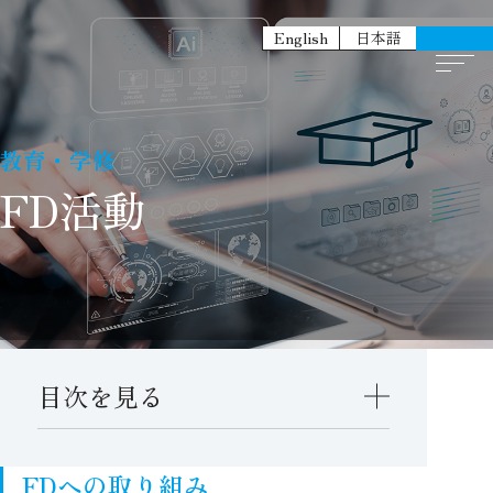
English
日本語
教育・学修
FD活動
目次を見る
FDへの取り組み