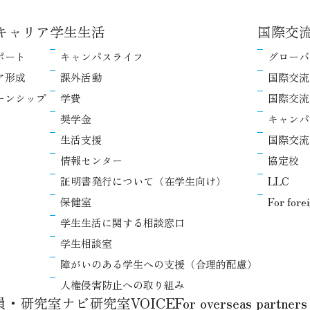
キャリア
学生生活
国際交
ポート
キャンパスライフ
グローバ
ア形成
課外活動
国際交流
ーンシップ
学費
国際交流
奨学金
キャンパ
生活支援
国際交流
情報センター
協定校
証明書発行について（在学生向け）
LLC
保健室
For fore
学生生活に関する相談窓口
学生相談室
障がいのある学生への支援（合理的配慮）
人権侵害防止への取り組み
教員・研究室ナビ
研究室VOICE
For overseas partners