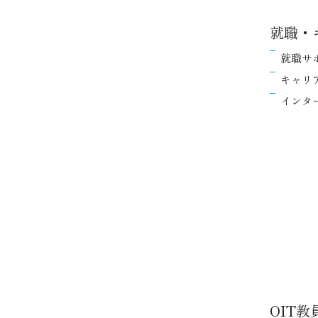
就職・
就職サ
キャリ
インタ
OIT