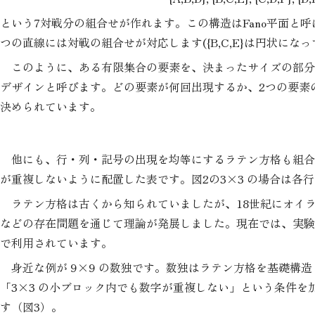
という7対戦分の組合せが作れます。この構造はFano平面と呼
つの直線には対戦の組合せが対応します({B,C,E}は円状にな
このように、ある有限集合の要素を、決まったサイズの部分
デザインと呼びます。どの要素が何回出現するか、2つの要素
決められています。
他にも、行・列・記号の出現を均等にするラテン方格も組合
が重複しないように配置した表です。図2の3×3 の場合は各行
ラテン方格は古くから知られていましたが、18世紀にオイラ
などの存在問題を通じて理論が発展しました。現在では、実験
で利用されています。
身近な例が 9×9 の数独です。数独はラテン方格を基礎構
「3×3 の小ブロック内でも数字が重複しない」という条件
す（図3）。