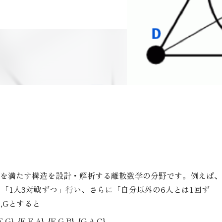
を満たす構造を設計・解析する離散数学の分野です。例えば、
「1人3対戦ずつ」行い、さらに「自分以外の6人とは1回ず
F,Gとすると
E,G}, {E,F,A}, {F,G,B}, {G,A,C}