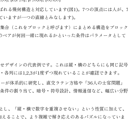
ばれる幾何構造と対応しています(図1)。7つの頂点には人が、
っていますが一つの直線とみなします)。
集合（これをブロックと呼びます）にまとめる構造をブロック
のペアが何回一緒に現れるかといった条件はパラメータとして
せデザインの代表例です。これは縦・横のどちらにも同じ記号
・各列には1,2,3が1度ずつ現れていることが確認できます。
ーが体系的に研究し、直交ラテン方格や「36人の士官問題」
条件の割り当て、暗号・符号設計、情報通信など、幅広い分野
造とし、「縦・横で数字を重複させない」という性質に加えて、
を加えることで、より複雑で解き応えのあるパズルになっていま