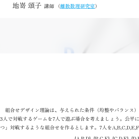
地嵜 頌子
講師
離散数理研究室
組合せデザイン理論は、与えられた条件（均整やバランス）
3人で対戦するゲームを7人で遊ぶ場合を考えましょう。公平に
つ」対戦するような組合せを作るとします。7人をA,B,C,D,E,
{A,B,D}, {B,C,E}, {C,D,F}, {D,