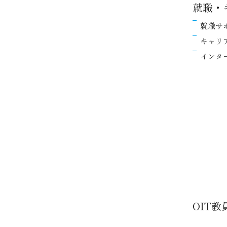
就職・
就職サ
キャリ
インタ
OIT