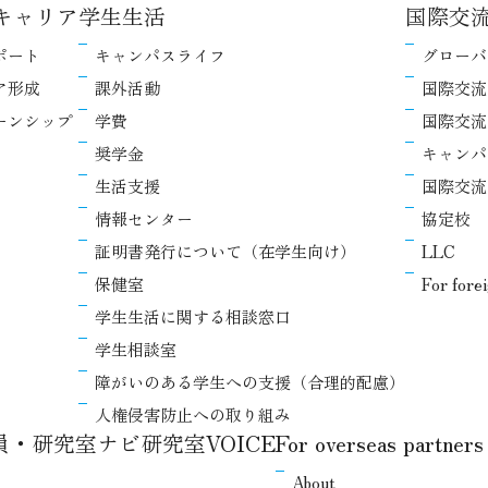
キャリア
学生生活
国際交
ポート
キャンパスライフ
グローバ
ア形成
課外活動
国際交流
ーンシップ
学費
国際交流
奨学金
キャンパ
生活支援
国際交流
情報センター
協定校
証明書発行について（在学生向け）
LLC
保健室
For fore
学生生活に関する相談窓口
学生相談室
障がいのある学生への支援（合理的配慮）
人権侵害防止への取り組み
教員・研究室ナビ
研究室VOICE
For overseas partners
About