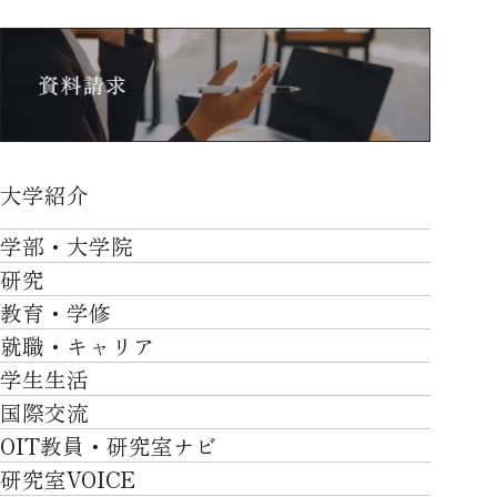
大学紹介
大学紹介TOP
学部・大学院
OVER THE LIMIT
研究
学部・大学院TOP
大学について
教育・学修
研究TOP
工学部
就職・キャリア
施設一覧
教育・学修TOP
研究について
ロボティクス＆デザイン工学部
学生生活
社会・地域・高大連携
就職・キャリアTOP
卒業時質保証を担う独自の教育システム
産官学連携
情報科学部
国際交流
川上村での取り組み
学生生活TOP
就職サポート
自律学修
知的財産学部
OIT教員・研究室ナビ
国際交流TOP
アクセス
キャンパスライフ
キャリア形成
学習支援
工学研究科
研究室VOICE
グローバルな人材育成
ポリシー/コンプライアンス
課外活動
インターンシップ