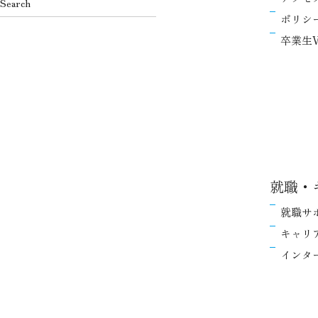
ポリシ
卒業生V
就職・
就職サ
キャリ
インタ