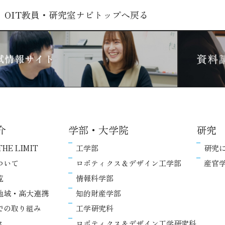
OIT教員・研究室ナビトップへ戻る
介
学部・大学院
研究
THE LIMIT
工学部
研究
ついて
ロボティクス＆デザイン工学部
産官
覧
情報科学部
地域・高大連携
知的財産学部
での取り組み
工学研究科
ス
ロボティクス＆デザイン工学研究科