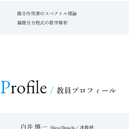
微分作用素のスペクトル理論
偏微分方程式の数学解析
Profile
教員プロフィール
白井 慎一
准教授
Shirai Shinichi