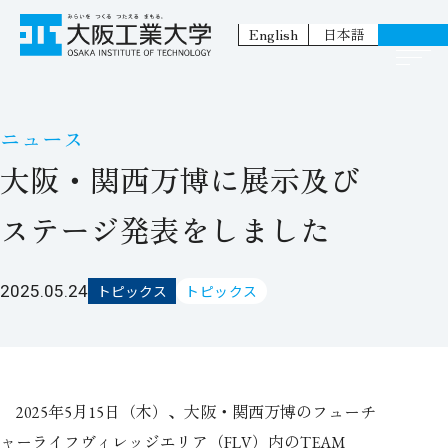
English
日本語
ニュース
大阪・関西万博に展示及び
ステージ発表をしました
2025.05.24
トピックス
トピックス
年
月
日（木）、大阪・関西万博のフューチ
2025
5
15
ャーライフヴィレッジエリア（
）内の
FLV
TEAM