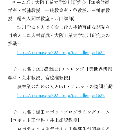
チーム名：大阪工業大学淀川研究会【知的財産
学科・杉浦教授 一般教育科・谷教授、三橋准教
授 総合人間学教室・西山講師】
淀川学にもとづく次世代の持続可能な開発を
目的とした人材育成～大阪工業大学淀川研究会の
挑戦～
https://team.expo2025.or.jp/ja/challenge/1624
チーム名：
農業
チャレンジ【実世界情報
OIT
ICT
学科・荒木教授、宮脇准教授】
農林業のための人と
・ロボットの協調活動
IoT
https://team.expo2025.or.jp/ja/challenge/1622
チーム名：梅田ロボットプログラミングチーム
【ロボット工学科・井上雄紀教授】
ロボティクス＆デザイン工学部生が開発する