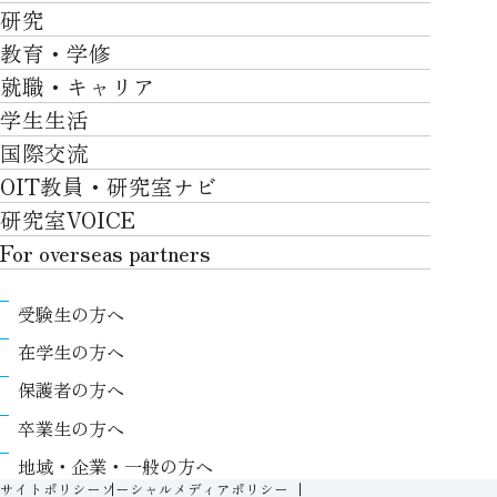
OVER THE LIMIT
研究
学部・大学院TOP
大学について
教育・学修
研究TOP
工学部
就職・キャリア
施設一覧
教育・学修TOP
研究について
ロボティクス＆デザイン工学部
学生生活
社会・地域・高大連携
就職・キャリアTOP
卒業時質保証を担う独自の教育システム
産官学連携
情報科学部
国際交流
川上村での取り組み
学生生活TOP
就職サポート
自律学修
知的財産学部
OIT教員・研究室ナビ
国際交流TOP
アクセス
キャンパスライフ
キャリア形成
学習支援
工学研究科
研究室VOICE
グローバルな人材育成
ポリシー/コンプライアンス
課外活動
インターンシップ
リカレント教育プログラム
ロボティクス＆デザイン工学研究科
For overseas partners
国際交流プログラムについて
卒業生VOICE
学費
高大接続
情報科学研究科
For overseas partnersTOP
国際交流プログラムのサポート体制等
奨学金
教職課程
受験生の方へ
知的財産専門職大学院
About
キャンパス内での国際交流
生活支援
教育センター
在学生の方へ
Research
国際交流センター
情報センター
履修、授業、試験について
保護者の方へ
International (Exchange students / Overseas
協定校
証明書発行について（在学生向け）
シラバス
卒業生の方へ
partners)
LLC
保健室
FD活動
地域・企業・一般の方へ
Contact
For foreigners
学生生活に関する相談窓口
サイトポリシー
ソーシャルメディアポリシー