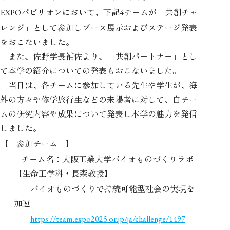
パビリオンにおいて、下記
チームが「共創チャ
EXPO
4
レンジ」として参加しブース展示およびステージ発表
をおこないました。
また、佐野学長補佐より、「共創パートナー」とし
て本学の紹介についての発表もおこないました。
当日は、各チームに参加している先生や学生が、海
外の方々や修学旅行生などの来場者に対して、自チー
ムの研究内容や成果について発表し本学の魅力を発信
しました。
【 参加チーム 】
チーム名：大阪工業大学バイオものづくりラボ
【生命工学科・長森教授】
バイオものづくりで持続可能型社会の実現を
加速
https://team.expo2025.or.jp/ja/challenge/1497