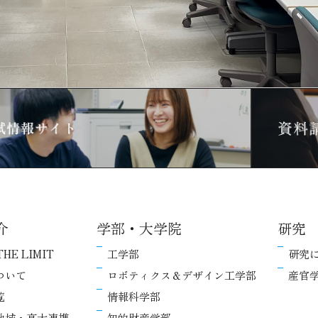
介
学部・大学院
研究
THE LIMIT
工学部
研究
ついて
ロボティクス＆デザイン工学部
産官
覧
情報科学部
地域・高大連携
知的財産学部