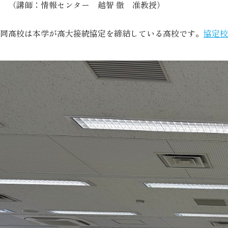
（講師：情報センター 越智 徹 准教授）
同高校は本学が高大接続協定を締結している高校です。
協定校