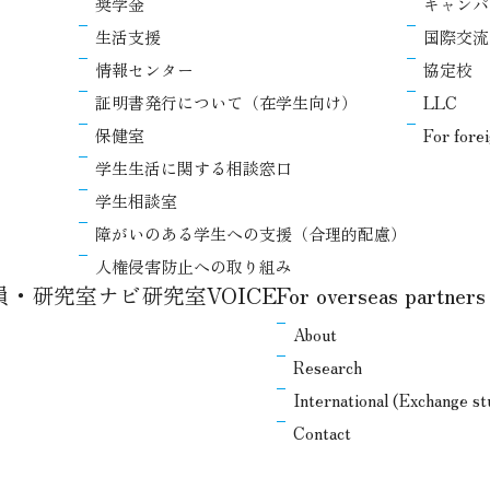
奨学金
キャンパ
生活支援
国際交流
情報センター
協定校
証明書発行について（在学生向け）
LLC
保健室
For fore
学生生活に関する相談窓口
学生相談室
障がいのある学生への支援（合理的配慮）
人権侵害防止への取り組み
教員・研究室ナビ
研究室VOICE
For overseas partners
About
Research
International (Exchange s
Contact