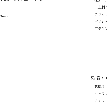
川上村
アクセ
ポリシ
卒業生V
就職・
就職サ
キャリ
インタ