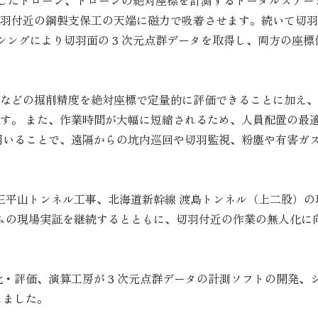
サ)を搭載したドローン、ドローンの絶対座標を計測するトータルス
羽付近の鋼製支保工の天端に磁力で吸着させます。続いて切羽
るセンシングにより切羽面の 3 次元点群データを取得し、両方の
などの掘削精度を絶対座標で定量的に評価できることに加え、
す。 また、作業時間が大幅に短縮されるため、人員配置の最
用いることで、遠隔からの坑内巡回や切羽監視、粉塵や有害ガ
三平山トンネル工事、北海道新幹線 渡島トンネル（上二股）
テムの現場実証を継続するとともに、切羽付近の作業の無人化に
・評価、演算工房が 3 次元点群データの計測ソフトの開発、
しました。