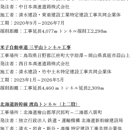
発注者：中日本高速道路株式会社
施工者：清水建設・東亜建設工業特定建設工事共同企業体
工期：2020年9月～2026年7月
掘削距離：工事延長4,077m トンネル掘削工2,298m
米子自動車道 三平山トンネル工事
工事場所：鳥取県日野郡江府町大字助澤～岡山県真庭市蒜山上
発注者：西日本高速道路株式会社
施工者：清水建設・竹中土木特定建設工事共同企業体
工期：2023年1月～2026年5月
掘削距離：工事延長4,460 m トンネル延長2,309m
北海道新幹線 渡島トンネル（上二股）
工事場所：北海道檜山郡厚沢部町～二海郡八雲町
発注者：独立行政法人 鉄道・運輸機構 北海道新幹線建設局
施工者：清水・岩倉・新谷・高橋 特定建設工事共同企業体