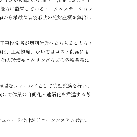
テーションから構成されます。測定にあたって
後方に設置しているトータルステーション
座標値から精緻な切羽形状の絶対座標を算出し
工事関係者が切羽付近へ立ち入ることなく
適化、工期短縮、ひいてはコスト削減にも
ス他の環境モニタリングなどの各種業務に
の現場をフィールドとして実証試験を行い、
向けて作業の自動化・遠隔化を推進する考
シュルード設計がドローンシステム設計、