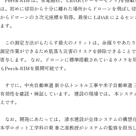
Perch-RIM は、永電磁石、 LiDAR (レーザーセン
は、初めに切羽から十分に離れた場所からドローンを飛ばし切
からドローンの 3 次元座標を取得。最後に LiDAR によ
ます。
この測定方法がもたらす最大のメリットは、余掘りやあたり
測定作業ができるため肌落ち災害のリスクを排除できることで
寄与します。 なお、ドローンに標準搭載されているカメラを
もPerch-RIMを展開可能です。
すでに、中央自動車道 新小仏トンネル工事や米子自動車道 
有効性を確認・検証しています。 建設の現場では、 本シス
えです。
なお、開発にあたっては、 清水建設が全体システムの構想化
本学ロボット工学科の東 善之准教授がシステムの監修を担当