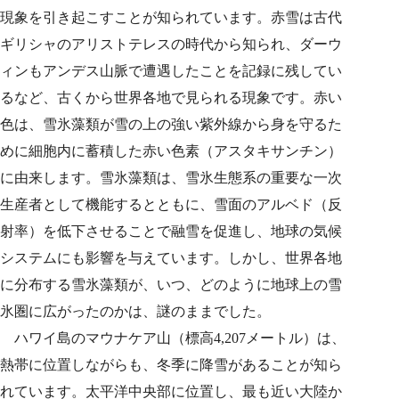
現象を引き起こすことが知られています。赤雪は古代
ギリシャのアリストテレスの時代から知られ、ダーウ
ィンもアンデス山脈で遭遇したことを記録に残してい
るなど、古くから世界各地で見られる現象です。赤い
色は、雪氷藻類が雪の上の強い紫外線から身を守るた
めに細胞内に蓄積した赤い色素（アスタキサンチン）
に由来します。雪氷藻類は、雪氷生態系の重要な一次
生産者として機能するとともに、雪面のアルベド（反
射率）を低下させることで融雪を促進し、地球の気候
システムにも影響を与えています。しかし、世界各地
に分布する雪氷藻類が、いつ、どのように地球上の雪
氷圏に広がったのかは、謎のままでした。
ハワイ島のマウナケア山（標高4,207メートル）は、
熱帯に位置しながらも、冬季に降雪があることが知ら
れています。太平洋中央部に位置し、最も近い大陸か