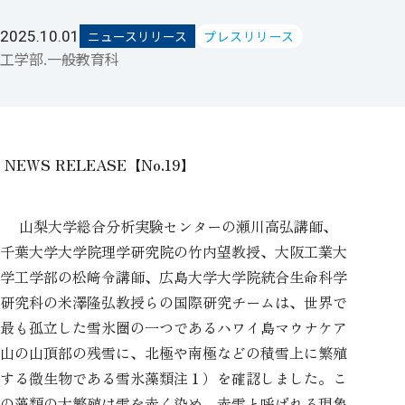
2025.10.01
ニュースリリース
プレスリリース
工学部.一般教育科
NEWS RELEASE【No.19】
山梨大学総合分析実験センターの瀬川高弘講師、
千葉大学大学院理学研究院の竹内望教授、大阪工業大
学工学部の松﨑令講師、広島大学大学院統合生命科学
研究科の米澤隆弘教授らの国際研究チームは、世界で
最も孤立した雪氷圏の一つであるハワイ島マウナケア
山の山頂部の残雪に、北極や南極などの積雪上に繁殖
する微生物である雪氷藻類注１）を確認しました。こ
の藻類の大繁殖は雪を赤く染め、赤雪と呼ばれる現象