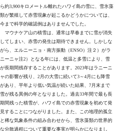
ら約3,900キロメートル離れたハワイ島の雪に、雪氷藻
類が繁殖して赤雪現象が起こるかどうかについては、
今まで科学的確認例はありませんでした。
マウナケア山の積雪は、通常は早春までに雪が消失
してしまい、赤雪の発生は期待できません。しかしな
がら、エルニーニョ・南方振動（ENSO）注２）がラ
ニーニャ注2）となる年には、低温と多雪により、雪
が長期間残存することがあります。2023年はラニーニ
ャの影響が残り、2月の大雪に続いて3～4月にも降雪
があり、平年より低い気温が続いた結果、7月末まで
雪が残る異例の年となりました。過去33年間で最も長
期間残った積雪が、ハワイ島での赤雪現象を初めて発
見することにつながりました。また、この地理的孤立
と稀な気象条件の組み合わせから、雪氷藻類の世界的
な分散過程について重要な事実が明らかになりまし