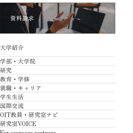
大学紹介
大学紹介TOP
学部・大学院
OVER THE LIMIT
研究
学部・大学院TOP
大学について
教育・学修
研究TOP
工学部
就職・キャリア
施設一覧
教育・学修TOP
研究について
ロボティクス＆デザイン工学部
学生生活
社会・地域・高大連携
就職・キャリアTOP
卒業時質保証を担う独自の教育システム
産官学連携
情報科学部
国際交流
川上村での取り組み
学生生活TOP
就職サポート
自律学修
知的財産学部
OIT教員・研究室ナビ
国際交流TOP
アクセス
キャンパスライフ
キャリア形成
学習支援
工学研究科
研究室VOICE
グローバルな人材育成
ポリシー/コンプライアンス
課外活動
インターンシップ
リカレント教育プログラム
ロボティクス＆デザイン工学研究科
For overseas partners