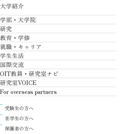
大学紹介
大学紹介TOP
学部・大学院
OVER THE LIMIT
研究
学部・大学院TOP
大学について
教育・学修
研究TOP
工学部
就職・キャリア
施設一覧
教育・学修TOP
研究について
ロボティクス＆デザイン工学部
学生生活
社会・地域・高大連携
就職・キャリアTOP
卒業時質保証を担う独自の教育システム
産官学連携
情報科学部
国際交流
川上村での取り組み
学生生活TOP
就職サポート
自律学修
知的財産学部
OIT教員・研究室ナビ
国際交流TOP
アクセス
キャンパスライフ
キャリア形成
学習支援
工学研究科
研究室VOICE
グローバルな人材育成
ポリシー/コンプライアンス
課外活動
インターンシップ
リカレント教育プログラム
ロボティクス＆デザイン工学研究科
For overseas partners
国際交流プログラムについて
卒業生VOICE
学費
高大接続
情報科学研究科
For overseas partnersTOP
国際交流プログラムのサポート体制等
奨学金
教職課程
受験生の方へ
知的財産専門職大学院
About
キャンパス内での国際交流
生活支援
教育センター
在学生の方へ
Research
国際交流センター
情報センター
履修、授業、試験について
保護者の方へ
International (Exchange students / Overseas