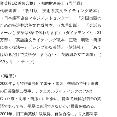
業英検1級首位合格）・知的財産修士（専門職）
代表図書：『改訂版 技術系英文ライティング教本』
（日本能率協会マネジメントセンター）、『外国出願の
ための特許翻訳英文作成教本』（丸善出版）、『会話も
メールも 英語は3語で伝わります』（ダイヤモンド社：31
万部）『英語論文ライティング教本—正確・明確・簡潔
に書く技法—』『シンプルな英語』（講談社）、『あて
はめるだけで英語が止まらない！ 英語組み立て図鑑』（‎
SBクリエイティブ）
＜略歴＞
2000年より特許事務所で電子・電気、機械の特許明細書
の日英翻訳に従事。テクニカルライティングの3つの
C（正確・明確・簡潔）に出会い、特殊で難解な特許の英
語であっても、平易に表現できないかと模索を始める。
2001年、旧工業英検1 級取得。首位合格により文部科学