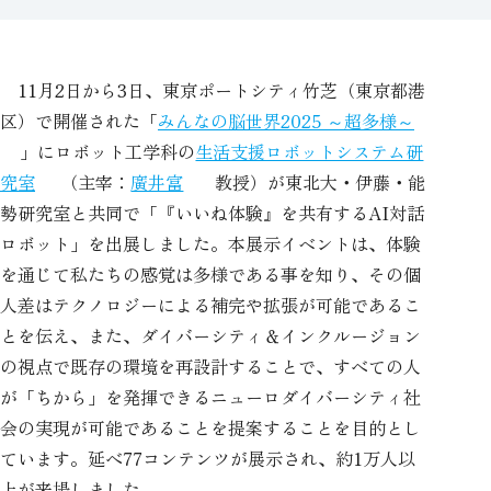
11月2日から3日、東京ポートシティ竹芝（東京都港
区）で開催された「
みんなの脳世界2025 ～超多様～
」にロボット工学科の
生活支援ロボットシステム研
究室
（主宰：
廣井富
教授）が東北大・伊藤・能
勢研究室と共同で「『いいね体験』を共有するAI対話
ロボット」を出展しました。本展示イベントは、体験
を通じて私たちの感覚は多様である事を知り、その個
人差はテクノロジーによる補完や拡張が可能であるこ
とを伝え、また、ダイバーシティ＆インクルージョン
の視点で既存の環境を再設計することで、すべての人
が「ちから」を発揮できるニューロダイバーシティ社
会の実現が可能であることを提案することを目的とし
ています。延べ77コンテンツが展示され、約1万人以
上が来場しました。