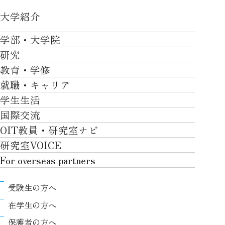
大学紹介
大学紹介TOP
学部・大学院
OVER THE LIMIT
研究
学部・大学院TOP
大学について
教育・学修
研究TOP
工学部
就職・キャリア
施設一覧
教育・学修TOP
研究について
ロボティクス＆デザイン工学部
学生生活
社会・地域・高大連携
就職・キャリアTOP
卒業時質保証を担う独自の教育システム
産官学連携
情報科学部
国際交流
川上村での取り組み
学生生活TOP
就職サポート
自律学修
知的財産学部
OIT教員・研究室ナビ
国際交流TOP
アクセス
キャンパスライフ
キャリア形成
学習支援
工学研究科
研究室VOICE
グローバルな人材育成
ポリシー/コンプライアンス
課外活動
インターンシップ
リカレント教育プログラム
ロボティクス＆デザイン工学研究科
For overseas partners
国際交流プログラムについて
卒業生VOICE
学費
高大接続
情報科学研究科
For overseas partnersTOP
国際交流プログラムのサポート体制等
奨学金
教職課程
受験生の方へ
知的財産専門職大学院
About
キャンパス内での国際交流
生活支援
教育センター
在学生の方へ
Research
国際交流センター
情報センター
履修、授業、試験について
保護者の方へ