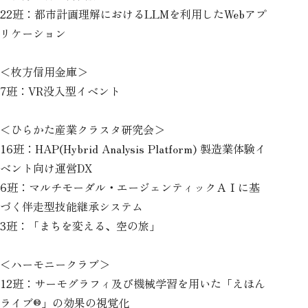
22班：都市計画理解におけるLLMを利用したWebアプ
リケーション
＜枚方信用金庫＞
7班：VR没入型イベント
＜ひらかた産業クラスタ研究会＞
16班：HAP(Hybrid Analysis Platform) 製造業体験イ
ベント向け運営DX
6班：マルチモーダル・エージェンティックＡＩに基
づく伴走型技能継承システム
3班：「まちを変える、空の旅」
＜ハーモニークラブ＞
12班：サーモグラフィ及び機械学習を用いた「えほん
ライブ®」の効果の視覚化