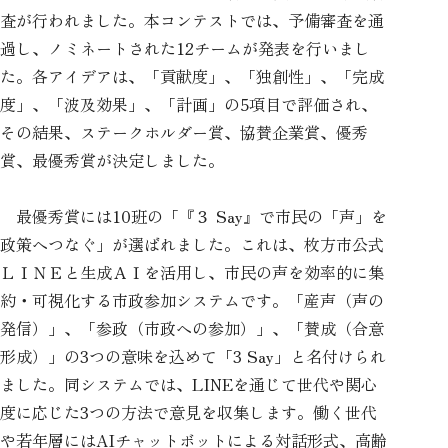
査が行われました。本コンテストでは、予備審査を通
過し、ノミネートされた12チームが発表を行いまし
た。各アイデアは、「貢献度」、「独創性」、「完成
度」、「波及効果」、「計画」の5項目で評価され、
その結果、ステークホルダー賞、協賛企業賞、優秀
賞、最優秀賞が決定しました。
最優秀賞には10班の「『３ Say』で市民の「声」を
政策へつなぐ」が選ばれました。これは、枚方市公式
ＬＩＮＥと生成ＡＩを活用し、市民の声を効率的に集
約・可視化する市政参加システムです。「産声（声の
発信）」、「参政（市政への参加）」、「賛成（合意
形成）」の3つの意味を込めて「3 Say」と名付けられ
ました。同システムでは、LINEを通じて世代や関心
度に応じた3つの方法で意見を収集します。働く世代
や若年層にはAIチャットボットによる対話形式、高齢