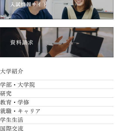
大学紹介
大学紹介TOP
学部・大学院
OVER THE LIMIT
研究
学部・大学院TOP
大学について
教育・学修
研究TOP
工学部
就職・キャリア
施設一覧
教育・学修TOP
研究について
ロボティクス＆デザイン工学部
学生生活
社会・地域・高大連携
就職・キャリアTOP
卒業時質保証を担う独自の教育システム
産官学連携
情報科学部
国際交流
川上村での取り組み
学生生活TOP
就職サポート