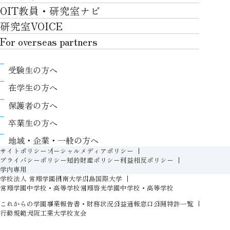
自律学修
知的財産学部
OIT教員・研究室ナビ
国際交流TOP
アクセス
キャンパスライフ
キャリア形成
学習支援
工学研究科
研究室VOICE
グローバルな人材育成
ポリシー/コンプライアンス
課外活動
インターンシップ
リカレント教育プログラム
ロボティクス＆デザイン工学研究科
For overseas partners
国際交流プログラムについて
卒業生VOICE
学費
高大接続
情報科学研究科
For overseas partnersTOP
国際交流プログラムのサポート体制等
奨学金
教職課程
受験生の方へ
知的財産専門職大学院
About
キャンパス内での国際交流
生活支援
教育センター
在学生の方へ
Research
国際交流センター
情報センター
履修、授業、試験について
保護者の方へ
International (Exchange students / Overseas
協定校
証明書発行について（在学生向け）
シラバス
卒業生の方へ
partners)
LLC
保健室
FD活動
地域・企業・一般の方へ
Contact
For foreigners
学生生活に関する相談窓口
サイトポリシー
ソーシャルメディアポリシー
教務事項に関するQ&A
プライバシーポリシー
知的財産ポリシー
利益相反ポリシー
学生相談室
学内専用
入学準備プログラム
学校法人 常翔学園
摂南大学
広島国際大学
障がいのある学生への支援（合理的配慮）
新入生特設ページ
常翔学園中学校・高等学校
常翔啓光学園中学校・高等学校
人権侵害防止への取り組み
これからの学園
事業報告書・財務状況
公益通報窓口
公開特許一覧
オープン教育リソース（OIT OER）
行動規範
大阪工業大学校友会