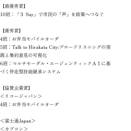
【最優秀賞】
10班：「３ Say」で市民の「声」を政策へつなぐ
【優秀賞】
4班：お弁当モバイルオーダ
5班：Talk to Hirakata City:ブロードリスニングの実
践と集約意見の可視化
6班：マルチモーダル・エージェンティックＡＩに基
づく伴走型技能継承システム
【協賛企業賞】
＜リコージャパン＞
4班：お弁当モバイルオーダ
＜富士通Japan＞
＜カプコン＞