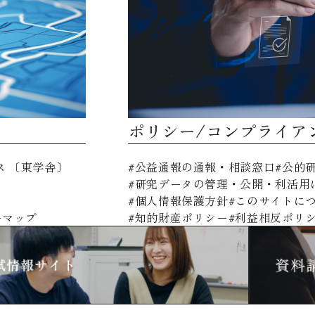
ポリシー/コンプライア
ス 〔東学舎〕
公益通報の通報・相談窓口
公的
研究データの管理・公開・利活用
個人情報保護方針
このサイトに
ーマップ
知的財産ポリシー
利益相反ポリ