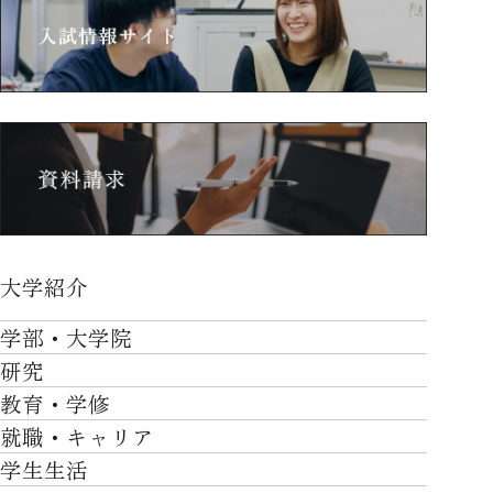
大学紹介
大学紹介TOP
学部・大学院
OVER THE LIMIT
研究
学部・大学院TOP
大学について
教育・学修
研究TOP
工学部
就職・キャリア
施設一覧
教育・学修TOP
研究について
ロボティクス＆デザイン工学部
学生生活
社会・地域・高大連携
就職・キャリアTOP
卒業時質保証を担う独自の教育システム
産官学連携
情報科学部