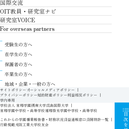
国際交流
川上村での取り組み
学生生活TOP
就職サポート
自律学修
知的財産学部
OIT教員・研究室ナビ
国際交流TOP
アクセス
キャンパスライフ
キャリア形成
学習支援
工学研究科
研究室VOICE
グローバルな人材育成
ポリシー/コンプライアンス
課外活動
インターンシップ
リカレント教育プログラム
ロボティクス＆デザイン工学研究科
For overseas partners
国際交流プログラムについて
卒業生VOICE
学費
高大接続
情報科学研究科
For overseas partnersTOP
国際交流プログラムのサポート体制等
奨学金
教職課程
受験生の方へ
知的財産専門職大学院
About
キャンパス内での国際交流
生活支援
教育センター
在学生の方へ
Research
国際交流センター
情報センター
履修、授業、試験について
保護者の方へ
International (Exchange students / Overseas
協定校
証明書発行について（在学生向け）
シラバス
卒業生の方へ
partners)
LLC
保健室
FD活動
地域・企業・一般の方へ
Contact
For foreigners
学生生活に関する相談窓口
サイトポリシー
ソーシャルメディアポリシー
教務事項に関するQ&A
プライバシーポリシー
知的財産ポリシー
利益相反ポリシー
学生相談室
学内専用
入学準備プログラム
学校法人 常翔学園
摂南大学
広島国際大学
障がいのある学生への支援（合理的配慮）
新入生特設ページ
常翔学園中学校・高等学校
常翔啓光学園中学校・高等学校
目次を見
人権侵害防止への取り組み
これからの学園
事業報告書・財務状況
公益通報窓口
公開特許一覧
オープン教育リソース（OIT OER）
行動規範
大阪工業大学校友会