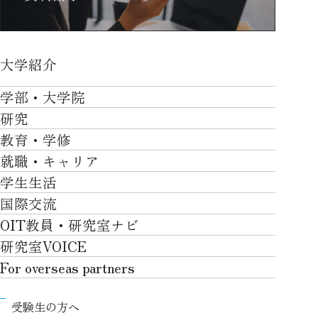
大学紹介
大学紹介TOP
学部・大学院
OVER THE LIMIT
研究
学部・大学院TOP
大学について
教育・学修
研究TOP
工学部
就職・キャリア
施設一覧
教育・学修TOP
研究について
ロボティクス＆デザイン工学部
学生生活
社会・地域・高大連携
就職・キャリアTOP
卒業時質保証を担う独自の教育システム
産官学連携
情報科学部
国際交流
川上村での取り組み
学生生活TOP
就職サポート
自律学修
知的財産学部
OIT教員・研究室ナビ
国際交流TOP
アクセス
キャンパスライフ
キャリア形成
学習支援
工学研究科
研究室VOICE
グローバルな人材育成
ポリシー/コンプライアンス
課外活動
インターンシップ
リカレント教育プログラム
ロボティクス＆デザイン工学研究科
For overseas partners
国際交流プログラムについて
卒業生VOICE
学費
高大接続
情報科学研究科
For overseas partnersTOP
国際交流プログラムのサポート体制等
奨学金
教職課程
受験生の方へ
知的財産専門職大学院
About