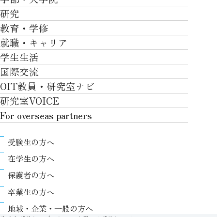
OVER THE LIMIT
研究
学部・大学院TOP
大学について
教育・学修
研究TOP
工学部
就職・キャリア
施設一覧
教育・学修TOP
研究について
ロボティクス＆デザイン工学部
学生生活
社会・地域・高大連携
就職・キャリアTOP
卒業時質保証を担う独自の教育システム
産官学連携
情報科学部
国際交流
川上村での取り組み
学生生活TOP
就職サポート
自律学修
知的財産学部
OIT教員・研究室ナビ
国際交流TOP
アクセス
キャンパスライフ
キャリア形成
学習支援
工学研究科
研究室VOICE
グローバルな人材育成
ポリシー/コンプライアンス
課外活動
インターンシップ
リカレント教育プログラム
ロボティクス＆デザイン工学研究科
For overseas partners
国際交流プログラムについて
卒業生VOICE
学費
高大接続
情報科学研究科
For overseas partnersTOP
国際交流プログラムのサポート体制等
奨学金
教職課程
受験生の方へ
知的財産専門職大学院
About
キャンパス内での国際交流
生活支援
教育センター
在学生の方へ
Research
国際交流センター
情報センター
履修、授業、試験について
保護者の方へ
International (Exchange students / Overseas
協定校
証明書発行について（在学生向け）
シラバス
卒業生の方へ
partners)
LLC
保健室
FD活動
地域・企業・一般の方へ
Contact