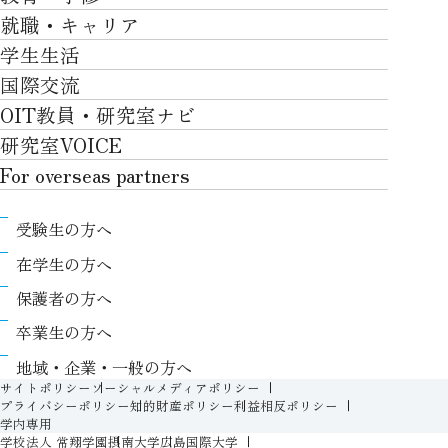
研究TOP
工学部
就職・キャリア
施設一覧
教育・学修TOP
研究について
ロボティクス＆デザイン工学部
学生生活
社会・地域・高大連携
就職・キャリアTOP
卒業時質保証を担う独自の教育システム
産官学連携
情報科学部
国際交流
川上村での取り組み
学生生活TOP
就職サポート
自律学修
知的財産学部
OIT教員・研究室ナビ
国際交流TOP
アクセス
キャンパスライフ
キャリア形成
学習支援
工学研究科
研究室VOICE
グローバルな人材育成
ポリシー/コンプライアンス
課外活動
インターンシップ
リカレント教育プログラム
ロボティクス＆デザイン工学研究科
For overseas partners
国際交流プログラムについて
卒業生VOICE
学費
高大接続
情報科学研究科
For overseas partnersTOP
国際交流プログラムのサポート体制等
奨学金
教職課程
受験生の方へ
知的財産専門職大学院
About
キャンパス内での国際交流
生活支援
教育センター
在学生の方へ
Research
国際交流センター
情報センター
履修、授業、試験について
保護者の方へ
International (Exchange students / Overseas
協定校
証明書発行について（在学生向け）
シラバス
卒業生の方へ
partners)
LLC
保健室
FD活動
地域・企業・一般の方へ
Contact
For foreigners
学生生活に関する相談窓口
サイトポリシー
ソーシャルメディアポリシー
教務事項に関するQ&A
プライバシーポリシー
知的財産ポリシー
利益相反ポリシー
学生相談室
学内専用
入学準備プログラム
学校法人 常翔学園
摂南大学
広島国際大学