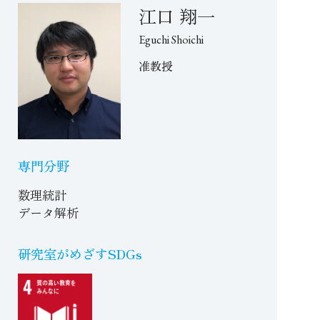
江口 翔一
Eguchi Shoichi
准教授
専門分野
数理統計
データ解析
研究室がめざすSDGs