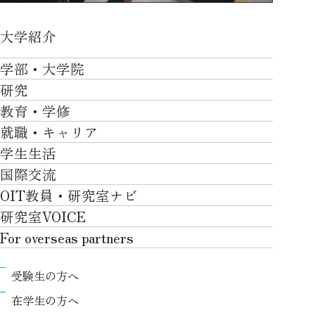
大学紹介
大学紹介TOP
学部・大学院
OVER THE LIMIT
研究
学部・大学院TOP
大学について
教育・学修
研究TOP
工学部
就職・キャリア
施設一覧
教育・学修TOP
研究について
ロボティクス＆デザイン工学部
学生生活
社会・地域・高大連携
就職・キャリアTOP
卒業時質保証を担う独自の教育システム
産官学連携
情報科学部
国際交流
川上村での取り組み
学生生活TOP
就職サポート
自律学修
知的財産学部
OIT教員・研究室ナビ
国際交流TOP
アクセス
キャンパスライフ
キャリア形成
学習支援
工学研究科
研究室VOICE
グローバルな人材育成
ポリシー/コンプライアンス
課外活動
インターンシップ
リカレント教育プログラム
ロボティクス＆デザイン工学研究科
For overseas partners
国際交流プログラムについて
卒業生VOICE
学費
高大接続
情報科学研究科
For overseas partnersTOP
国際交流プログラムのサポート体制等
奨学金
教職課程
受験生の方へ
知的財産専門職大学院
About
キャンパス内での国際交流
生活支援
教育センター
在学生の方へ
Research