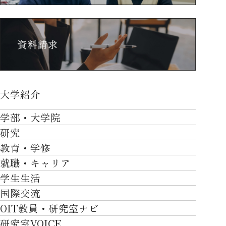
大学紹介
大学紹介TOP
学部・大学院
OVER THE LIMIT
研究
学部・大学院TOP
大学について
教育・学修
研究TOP
工学部
就職・キャリア
施設一覧
教育・学修TOP
研究について
ロボティクス＆デザイン工学部
学生生活
社会・地域・高大連携
就職・キャリアTOP
卒業時質保証を担う独自の教育システム
産官学連携
情報科学部
国際交流
川上村での取り組み
学生生活TOP
就職サポート
自律学修
知的財産学部
OIT教員・研究室ナビ
国際交流TOP
アクセス
キャンパスライフ
キャリア形成
学習支援
工学研究科
研究室VOICE