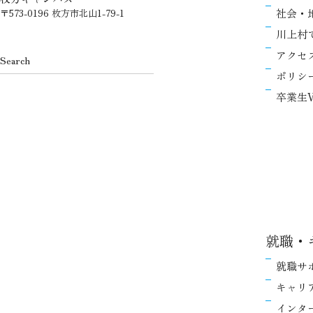
社会・
〒573-0196 枚方市北山1-79-1
川上村
アクセ
ポリシ
卒業生V
就職・
就職サ
キャリ
インタ