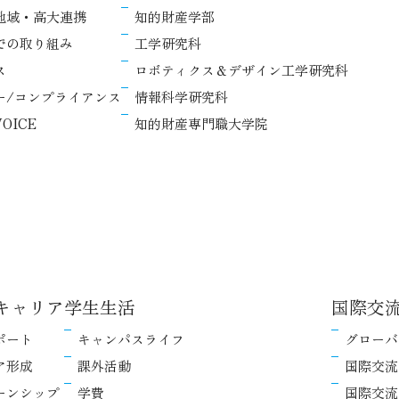
地域・高大連携
知的財産学部
での取り組み
工学研究科
ス
ロボティクス＆デザイン工学研究科
ー/コンプライアンス
情報科学研究科
OICE
知的財産専門職大学院
キャリア
学生生活
国際交
ポート
キャンパスライフ
グローバ
ア形成
課外活動
国際交流
ーンシップ
学費
国際交流