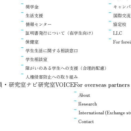
奨学金
キャンパ
生活支援
国際交流
情報センター
協定校
証明書発行について（在学生向け）
LLC
保健室
For fore
学生生活に関する相談窓口
学生相談室
障がいのある学生への支援（合理的配慮）
人権侵害防止への取り組み
教員・研究室ナビ
研究室VOICE
For overseas partners
About
Research
International (Exchange s
Contact