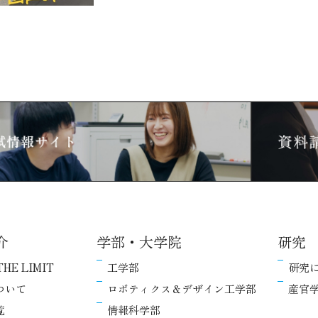
介
学部・大学院
研究
THE LIMIT
工学部
研究
ついて
ロボティクス＆デザイン工学部
産官
覧
情報科学部