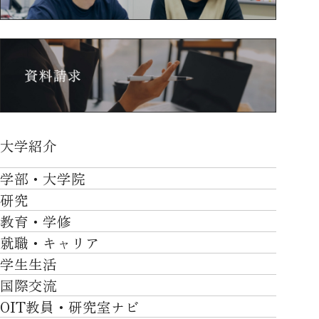
大学紹介
大学紹介TOP
学部・大学院
OVER THE LIMIT
研究
学部・大学院TOP
大学について
教育・学修
研究TOP
工学部
就職・キャリア
施設一覧
教育・学修TOP
研究について
ロボティクス＆デザイン工学部
学生生活
社会・地域・高大連携
就職・キャリアTOP
卒業時質保証を担う独自の教育システム
産官学連携
情報科学部
国際交流
川上村での取り組み
学生生活TOP
就職サポート
自律学修
知的財産学部
OIT教員・研究室ナビ
国際交流TOP
アクセス
キャンパスライフ
キャリア形成
学習支援