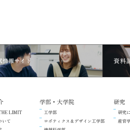
介
学部・大学院
研究
THE LIMIT
工学部
研究
ついて
ロボティクス＆デザイン工学部
産官
覧
情報科学部