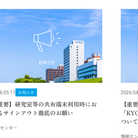
お知らせ
6.05.11
2026.04
重要】研究室等の共有端末利用時にお
【重要
るサインアウト徹底のお願い
「KYO
つい
センター
情報セン