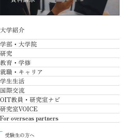
大学紹介
大学紹介TOP
学部・大学院
OVER THE LIMIT
研究
学部・大学院TOP
大学について
教育・学修
研究TOP
工学部
就職・キャリア
施設一覧
教育・学修TOP
研究について
ロボティクス＆デザイン工学部
学生生活
社会・地域・高大連携
就職・キャリアTOP
卒業時質保証を担う独自の教育システム
産官学連携
情報科学部
国際交流
川上村での取り組み
学生生活TOP
就職サポート
自律学修
知的財産学部
OIT教員・研究室ナビ
国際交流TOP
アクセス
キャンパスライフ
キャリア形成
学習支援
工学研究科
研究室VOICE
グローバルな人材育成
ポリシー/コンプライアンス
課外活動
インターンシップ
リカレント教育プログラム
ロボティクス＆デザイン工学研究科
For overseas partners
国際交流プログラムについて
卒業生VOICE
学費
高大接続
情報科学研究科
For overseas partnersTOP
国際交流プログラムのサポート体制等
奨学金
教職課程
受験生の方へ
知的財産専門職大学院