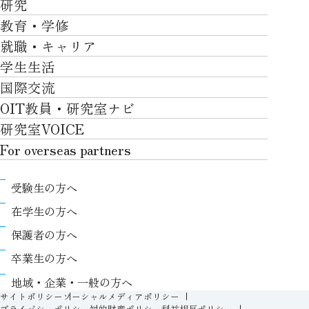
研究
学部・大学院TOP
大学について
教育・学修
研究TOP
工学部
就職・キャリア
施設一覧
教育・学修TOP
研究について
ロボティクス＆デザイン工学部
学生生活
社会・地域・高大連携
就職・キャリアTOP
卒業時質保証を担う独自の教育システム
産官学連携
情報科学部
国際交流
川上村での取り組み
学生生活TOP
就職サポート
自律学修
知的財産学部
OIT教員・研究室ナビ
国際交流TOP
アクセス
キャンパスライフ
キャリア形成
学習支援
工学研究科
研究室VOICE
グローバルな人材育成
ポリシー/コンプライアンス
課外活動
インターンシップ
リカレント教育プログラム
ロボティクス＆デザイン工学研究科
For overseas partners
国際交流プログラムについて
卒業生VOICE
学費
高大接続
情報科学研究科
For overseas partnersTOP
国際交流プログラムのサポート体制等
奨学金
教職課程
受験生の方へ
知的財産専門職大学院
About
キャンパス内での国際交流
生活支援
教育センター
在学生の方へ
Research
国際交流センター
情報センター
履修、授業、試験について
保護者の方へ
International (Exchange students / Overseas
協定校
証明書発行について（在学生向け）
シラバス
卒業生の方へ
partners)
LLC
保健室
FD活動
地域・企業・一般の方へ
Contact
For foreigners
学生生活に関する相談窓口
サイトポリシー
ソーシャルメディアポリシー
教務事項に関するQ&A
プライバシーポリシー
知的財産ポリシー
利益相反ポリシー