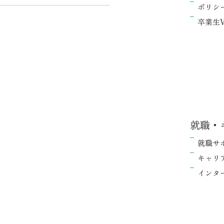
ポリシ
卒業生V
就職・
就職サ
キャリ
インタ