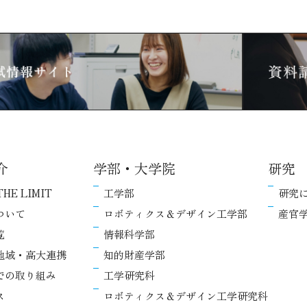
介
学部・大学院
研究
THE LIMIT
工学部
研究
ついて
ロボティクス＆デザイン工学部
産官
覧
情報科学部
地域・高大連携
知的財産学部
での取り組み
工学研究科
ス
ロボティクス＆デザイン工学研究科