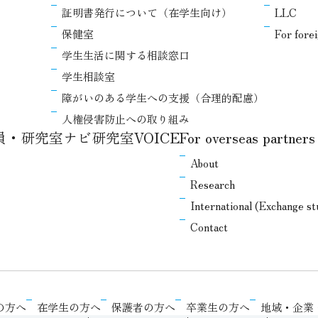
証明書発行について（在学生向け）
LLC
保健室
For fore
学生生活に関する相談窓口
学生相談室
障がいのある学生への支援（合理的配慮）
人権侵害防止への取り組み
教員・研究室ナビ
研究室VOICE
For overseas partners
About
Research
International (Exchange s
Contact
の方へ
在学生の方へ
保護者の方へ
卒業生の方へ
地域・企業