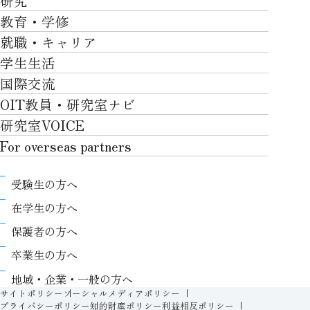
研究
学部・大学院TOP
大学について
教育・学修
研究TOP
工学部
就職・キャリア
施設一覧
教育・学修TOP
研究について
ロボティクス＆デザイン工学部
学生生活
社会・地域・高大連携
就職・キャリアTOP
卒業時質保証を担う独自の教育システム
産官学連携
情報科学部
国際交流
川上村での取り組み
学生生活TOP
就職サポート
自律学修
知的財産学部
OIT教員・研究室ナビ
国際交流TOP
アクセス
キャンパスライフ
キャリア形成
学習支援
工学研究科
研究室VOICE
グローバルな人材育成
ポリシー/コンプライアンス
課外活動
インターンシップ
リカレント教育プログラム
ロボティクス＆デザイン工学研究科
For overseas partners
国際交流プログラムについて
卒業生VOICE
学費
高大接続
情報科学研究科
For overseas partnersTOP
国際交流プログラムのサポート体制等
奨学金
教職課程
受験生の方へ
知的財産専門職大学院
About
キャンパス内での国際交流
生活支援
教育センター
在学生の方へ
Research
国際交流センター
情報センター
履修、授業、試験について
保護者の方へ
International (Exchange students / Overseas
協定校
証明書発行について（在学生向け）
シラバス
卒業生の方へ
partners)
LLC
保健室
FD活動
地域・企業・一般の方へ
Contact
For foreigners
学生生活に関する相談窓口
サイトポリシー
ソーシャルメディアポリシー
教務事項に関するQ&A
プライバシーポリシー
知的財産ポリシー
利益相反ポリシー