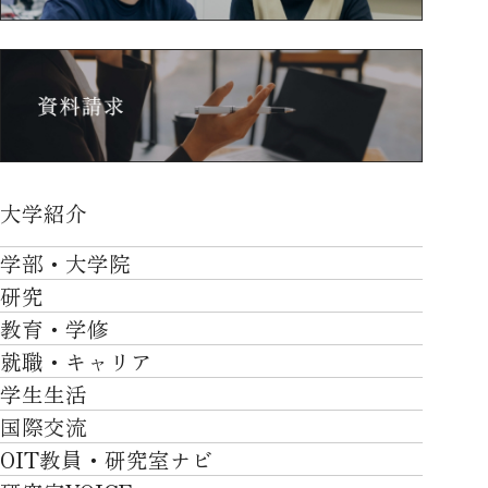
大学紹介
大学紹介TOP
学部・大学院
OVER THE LIMIT
研究
学部・大学院TOP
大学について
教育・学修
研究TOP
工学部
就職・キャリア
施設一覧
教育・学修TOP
研究について
ロボティクス＆デザイン工学部
学生生活
社会・地域・高大連携
就職・キャリアTOP
卒業時質保証を担う独自の教育システム
産官学連携
情報科学部
国際交流
川上村での取り組み
学生生活TOP
就職サポート
自律学修
知的財産学部
OIT教員・研究室ナビ
国際交流TOP
アクセス
キャンパスライフ
キャリア形成
学習支援
工学研究科