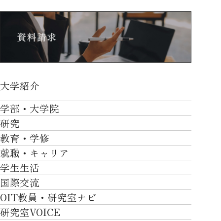
大学紹介
大学紹介TOP
学部・大学院
OVER THE LIMIT
研究
学部・大学院TOP
大学について
教育・学修
研究TOP
工学部
就職・キャリア
施設一覧
教育・学修TOP
研究について
ロボティクス＆デザイン工学部
学生生活
社会・地域・高大連携
就職・キャリアTOP
卒業時質保証を担う独自の教育システム
産官学連携
情報科学部
国際交流
川上村での取り組み
学生生活TOP
就職サポート
自律学修
知的財産学部
OIT教員・研究室ナビ
国際交流TOP
アクセス
キャンパスライフ
キャリア形成
学習支援
工学研究科
研究室VOICE
グローバルな人材育成
ポリシー/コンプライアンス
課外活動
インターンシップ
リカレント教育プログラム