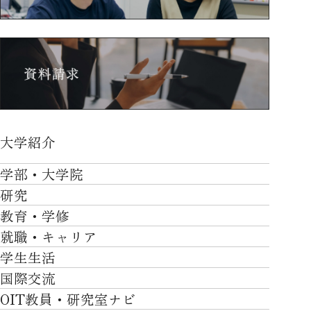
大学紹介
大学紹介TOP
学部・大学院
OVER THE LIMIT
研究
学部・大学院TOP
大学について
教育・学修
研究TOP
工学部
就職・キャリア
施設一覧
教育・学修TOP
研究について
ロボティクス＆デザイン工学部
学生生活
社会・地域・高大連携
就職・キャリアTOP
卒業時質保証を担う独自の教育システム
産官学連携
情報科学部
国際交流
川上村での取り組み
学生生活TOP
就職サポート
自律学修
知的財産学部
OIT教員・研究室ナビ
国際交流TOP
アクセス
キャンパスライフ
キャリア形成
学習支援