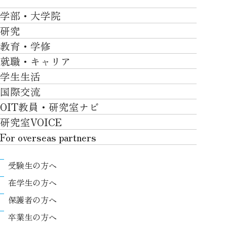
大学紹介TOP
学部・大学院
OVER THE LIMIT
研究
学部・大学院TOP
大学について
教育・学修
研究TOP
工学部
就職・キャリア
施設一覧
教育・学修TOP
研究について
ロボティクス＆デザイン工学部
学生生活
社会・地域・高大連携
就職・キャリアTOP
卒業時質保証を担う独自の教育システム
産官学連携
情報科学部
国際交流
川上村での取り組み
学生生活TOP
就職サポート
自律学修
知的財産学部
OIT教員・研究室ナビ
国際交流TOP
アクセス
キャンパスライフ
キャリア形成
学習支援
工学研究科
研究室VOICE
グローバルな人材育成
ポリシー/コンプライアンス
課外活動
インターンシップ
リカレント教育プログラム
ロボティクス＆デザイン工学研究科
For overseas partners
国際交流プログラムについて
卒業生VOICE
学費
高大接続
情報科学研究科
For overseas partnersTOP
国際交流プログラムのサポート体制等
奨学金
教職課程
受験生の方へ
知的財産専門職大学院
About
キャンパス内での国際交流
生活支援
教育センター
在学生の方へ
Research
国際交流センター
情報センター
履修、授業、試験について
保護者の方へ
International (Exchange students / Overseas
協定校
証明書発行について（在学生向け）
シラバス
卒業生の方へ
partners)