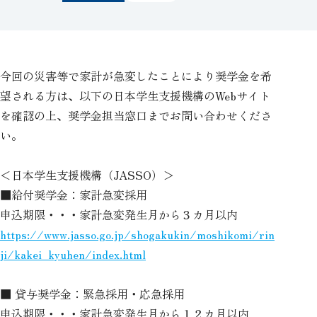
今回の災害等で家計が急変したことにより奨学金を希
望される方は、以下の日本学生支援機構のWebサイト
を確認の上、奨学金担当窓口までお問い合わせくださ
い。
＜日本学生支援機構（JASSO）＞
■給付奨学金：家計急変採用
申込期限・・・家計急変発生月から３カ月以内
https://www.jasso.go.jp/shogakukin/moshikomi/rin
ji/kakei_kyuhen/index.html
■ 貸与奨学金：緊急採用・応急採用
申込期限・・・家計急変発生月から１２カ月以内