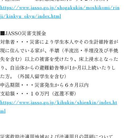
https://www.jasso.go.jp/shogakukin/moshikomi/rin
ji/kinkyu_okyu/index.html
■JASSO災害支援金
対象者・・・災害により学生本人やその生計維持者が
現に住んでいる家が、半壊（半流出・半埋没及び半焼
失を含む）以上の被害を受けたり、床上浸水となった
り、自治体からの避難勧告等が1か月以上続いたりし
た方。（外国人留学生を含む）
申込期限・・・災害発生から６カ月以内
支給額・・・１０万円（返還不要）
https://www.jasso.go.jp/kihukin/shienkin/index.ht
ml
災害救助法適用地域および法適用日の詳細について