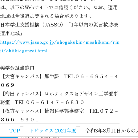
は、以下のWebサイトでご確認ください。なお、適用
地域は今後追加等される場合があります。
日本学生支援機構（JASSO）「1年以内の災害救助法
適用地域」
https://www.jasso.go.jp/shogakukin/moshikomi/rin
ji/chiiki/genzai.html
奨学金担当窓口
【大宮キャンパス】厚生課 TEL０６－６９５４－４
０６９
【梅田キャンパス】ロボティクス＆デザイン工学部事
務室 TEL０６－６１４７－６８３０
【枚方キャンパス】情報科学部事務室 TEL０７２－
８６６－５３０１
TOP
トピックス 2021年度
令和3年8月11日から