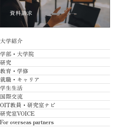
大学紹介
大学紹介TOP
学部・大学院
OVER THE LIMIT
研究
学部・大学院TOP
大学について
教育・学修
研究TOP
工学部
就職・キャリア
施設一覧
教育・学修TOP
研究について
ロボティクス＆デザイン工学部
学生生活
社会・地域・高大連携
就職・キャリアTOP
卒業時質保証を担う独自の教育システム
産官学連携
情報科学部
国際交流
川上村での取り組み
学生生活TOP
就職サポート
自律学修
知的財産学部
OIT教員・研究室ナビ
国際交流TOP
アクセス
キャンパスライフ
キャリア形成
学習支援
工学研究科
研究室VOICE
グローバルな人材育成
ポリシー/コンプライアンス
課外活動
インターンシップ
リカレント教育プログラム
ロボティクス＆デザイン工学研究科
For overseas partners
国際交流プログラムについて
卒業生VOICE
学費