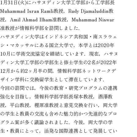
1月31日(火)にハサヌディン大学工学部から工学部長
Muhammad Isran Ramli教授，Rudy Djamaluddin教
授，Amil Ahmad Ilham准教授，Muhammad Niswar
准教授が情報科学部を訪問しました．
ハサヌディン大学はインドネシア共和国・南スラウェ
シ・マカッサルにある国立大学で，本学とは2020年
10月に学術交流協定を締結しています．現在，ハサヌ
ディン大学工学部の学部生と修士学生の2名が2022年
12月から約2ヶ月半の間，情報科学部ネットワークデ
ザイン学科に交換留学生として滞在しています．
今回の訪問では，今後の教育・研究プログラムの連携
強化を目指し，情報科学部学部長塚本教授，酒澤教
授，平山教授，樫原准教授と意見交換を行い，両大学
の学生と教員の交流も含めた魅力的かつ先進的なプロ
グラム案が多く議論されました．今後，両大学の学
生・教員にとって，活発な国際連携として発展してい