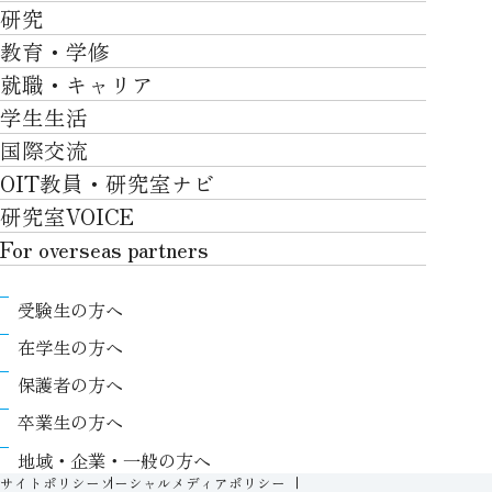
OVER THE LIMIT
研究
学部・大学院TOP
大学について
教育・学修
研究TOP
工学部
就職・キャリア
施設一覧
教育・学修TOP
研究について
ロボティクス＆デザイン工学部
学生生活
社会・地域・高大連携
就職・キャリアTOP
卒業時質保証を担う独自の教育システム
産官学連携
情報科学部
国際交流
川上村での取り組み
学生生活TOP
就職サポート
自律学修
知的財産学部
OIT教員・研究室ナビ
国際交流TOP
アクセス
キャンパスライフ
キャリア形成
学習支援
工学研究科
研究室VOICE
グローバルな人材育成
ポリシー/コンプライアンス
課外活動
インターンシップ
リカレント教育プログラム
ロボティクス＆デザイン工学研究科
For overseas partners
国際交流プログラムについて
卒業生VOICE
学費
高大接続
情報科学研究科
For overseas partnersTOP
国際交流プログラムのサポート体制等
奨学金
教職課程
受験生の方へ
知的財産専門職大学院
About
キャンパス内での国際交流
生活支援
教育センター
在学生の方へ
Research
国際交流センター
情報センター
履修、授業、試験について
保護者の方へ
International (Exchange students / Overseas
協定校
証明書発行について（在学生向け）
シラバス
卒業生の方へ
partners)
LLC
保健室
FD活動
地域・企業・一般の方へ
Contact
For foreigners
学生生活に関する相談窓口
サイトポリシー
ソーシャルメディアポリシー
教務事項に関するQ&A