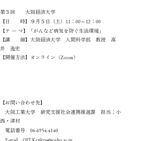
第３回 大阪経済大学
【日 時】９月５日（土）
：
～
：
11
00
12
00
【テ ー マ】「がんなど病気を防ぐ生活環境」
【講 師】大阪経済大学 人間科学部 教授 高
井 逸史
【開催方法】オンライン（
）
Zoom
【お問い合わせ先】
大阪工業大学 研究支援社会連携推進課 担当：小
西・津村
電話番号
06-6954-4140
E-mail
OIT.Kenkyu@josho.ac.jp