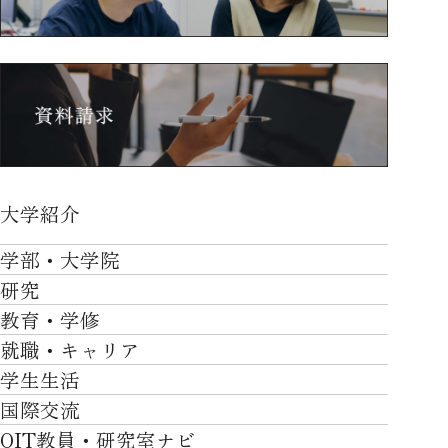
大学紹介
大学紹介TOP
学部・大学院
OVER THE LIMIT
研究
学部・大学院TOP
大学について
教育・学修
研究TOP
工学部
就職・キャリア
施設一覧
教育・学修TOP
研究について
ロボティクス＆デザイン工学部
学生生活
社会・地域・高大連携
就職・キャリアTOP
卒業時質保証を担う独自の教育システム
産官学連携
情報科学部
国際交流
川上村での取り組み
学生生活TOP
就職サポート
自律学修
知的財産学部
OIT教員・研究室ナビ
国際交流TOP