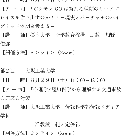
【テ ー マ】「ポケモン GO は新たな種類のサードプ
レイスを作り出すのか！？ー現実とバーチャルのハイ
ブリッド空間を考えるー」
【講 師】摂南大学 全学教育機構 助教 加野
佑弥
【開催方法】オンライン（
）
Zoom
第２回 大阪工業大学
【日 時】８月２９日（土）
：
～
：
11
00
12
00
【テ ー マ】「心理学/認知科学から理解する交通事故
の原因と対策」
【講 師】大阪工業大学 情報科学部情報メディア
学科
准教授 紀ノ定保礼
【開催方法】オンライン（
）
Zoom