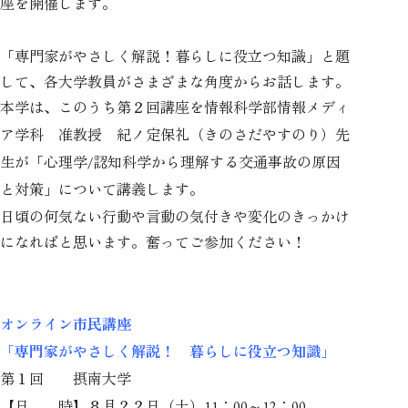
座を開催します。
「専門家がやさしく解説！暮らしに役立つ知識」と題
して、各大学教員がさまざまな角度からお話します。
本学は、このうち第２回講座を
情報科学部情報メディ
ア学科 准教授 紀ノ定保礼（きのさだやすのり）先
生が「心理学/認知科学から理解する交通事故の原因
と対策」について講義します。
日頃の何気ない行動や言動の気付きや変化のきっかけ
になればと思います。奮ってご参加ください！
オンライン市民講座
「専門家がやさしく解説！ 暮らしに役立つ知識」
第１回 摂南大学
【日 時】８月２２日（土）
：
～
：
11
00
12
00