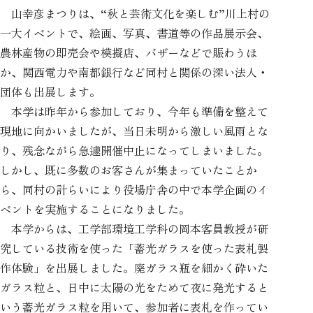
山幸彦まつりは、“秋と芸術文化を楽しむ”川上村の
一大イベントで、絵画、写真、書道等の作品展示会、
農林産物の即売会や模擬店、バザーなどで賑わうほ
か、関西電力や南都銀行など同村と関係の深い法人・
団体も出展します。
本学は昨年から参加しており、今年も準備を整えて
現地に向かいましたが、当日未明から激しい風雨とな
り、残念ながら急遽開催中止になってしまいました。
しかし、既に多数のお客さんが集まっていたことか
ら、同村の計らいにより役場庁舎の中で本学企画のイ
ベントを実施することになりました。
本学からは、工学部環境工学科の岡本客員教授が研
究している技術を使った「蓄光ガラスを使った表札製
作体験」を出展しました。廃ガラス瓶を細かく砕いた
ガラス粒と、日中に太陽の光をためて夜に発光すると
いう蓄光ガラス粒を用いて、参加者に表札を作ってい