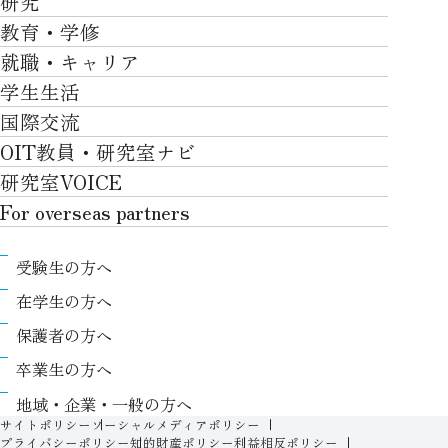
研究
学部・大学院TOP
大学について
教育・学修
研究TOP
工学部
就職・キャリア
施設一覧
教育・学修TOP
研究について
ロボティクス＆デザイン工学部
学生生活
社会・地域・高大連携
就職・キャリアTOP
卒業時質保証を担う独自の教育システム
産官学連携
情報科学部
国際交流
川上村での取り組み
学生生活TOP
就職サポート
自律学修
知的財産学部
OIT教員・研究室ナビ
国際交流TOP
アクセス
キャンパスライフ
キャリア形成
学習支援
工学研究科
研究室VOICE
グローバルな人材育成
ポリシー/コンプライアンス
課外活動
インターンシップ
リカレント教育プログラム
ロボティクス＆デザイン工学研究科
For overseas partners
国際交流プログラムについて
卒業生VOICE
学費
高大接続
情報科学研究科
For overseas partnersTOP
国際交流プログラムのサポート体制等
奨学金
教職課程
受験生の方へ
知的財産専門職大学院
About
キャンパス内での国際交流
生活支援
教育センター
在学生の方へ
Research
国際交流センター
情報センター
履修、授業、試験について
保護者の方へ
International (Exchange students / Overseas
協定校
証明書発行について（在学生向け）
シラバス
卒業生の方へ
partners)
LLC
保健室
FD活動
地域・企業・一般の方へ
Contact
For foreigners
学生生活に関する相談窓口
サイトポリシー
ソーシャルメディアポリシー
教務事項に関するQ&A
プライバシーポリシー
知的財産ポリシー
利益相反ポリシー