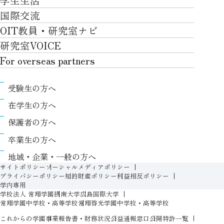
学生生活
社会・地域・高大連携
就職・キャリアTOP
卒業時質保証を担う独自の教育システム
産官学連携
情報科学部
国際交流
川上村での取り組み
学生生活TOP
就職サポート
自律学修
知的財産学部
OIT教員・研究室ナビ
国際交流TOP
アクセス
キャンパスライフ
キャリア形成
学習支援
工学研究科
研究室VOICE
グローバルな人材育成
ポリシー/コンプライアンス
課外活動
インターンシップ
リカレント教育プログラム
ロボティクス＆デザイン工学研究科
For overseas partners
国際交流プログラムについて
卒業生VOICE
学費
高大接続
情報科学研究科
For overseas partnersTOP
国際交流プログラムのサポート体制等
奨学金
教職課程
受験生の方へ
知的財産専門職大学院
About
キャンパス内での国際交流
生活支援
教育センター
在学生の方へ
Research
国際交流センター
情報センター
履修、授業、試験について
保護者の方へ
International (Exchange students / Overseas
協定校
証明書発行について（在学生向け）
シラバス
卒業生の方へ
partners)
LLC
保健室
FD活動
地域・企業・一般の方へ
Contact
For foreigners
学生生活に関する相談窓口
サイトポリシー
ソーシャルメディアポリシー
教務事項に関するQ&A
プライバシーポリシー
知的財産ポリシー
利益相反ポリシー
学生相談室
学内専用
入学準備プログラム
学校法人 常翔学園
摂南大学
広島国際大学
障がいのある学生への支援（合理的配慮）
新入生特設ページ
常翔学園中学校・高等学校
常翔啓光学園中学校・高等学校
人権侵害防止への取り組み
これからの学園
事業報告書・財務状況
公益通報窓口
公開特許一覧
オープン教育リソース（OIT OER）