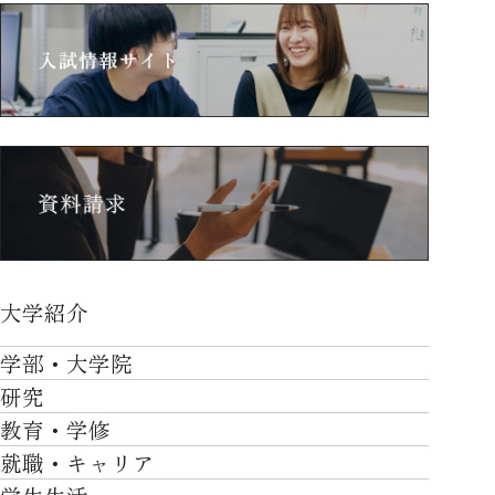
大学紹介
大学紹介TOP
学部・大学院
OVER THE LIMIT
研究
学部・大学院TOP
大学について
教育・学修
研究TOP
工学部
就職・キャリア
施設一覧
教育・学修TOP
研究について
ロボティクス＆デザイン工学部