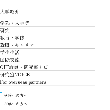
大学紹介
大学紹介TOP
学部・大学院
OVER THE LIMIT
研究
学部・大学院TOP
大学について
教育・学修
研究TOP
工学部
就職・キャリア
施設一覧
教育・学修TOP
研究について
ロボティクス＆デザイン工学部
学生生活
社会・地域・高大連携
就職・キャリアTOP
卒業時質保証を担う独自の教育システム
産官学連携
情報科学部
国際交流
川上村での取り組み
学生生活TOP
就職サポート
自律学修
知的財産学部
OIT教員・研究室ナビ
国際交流TOP
アクセス
キャンパスライフ
キャリア形成
学習支援
工学研究科
研究室VOICE
グローバルな人材育成
ポリシー/コンプライアンス
課外活動
インターンシップ
リカレント教育プログラム
ロボティクス＆デザイン工学研究科
For overseas partners
国際交流プログラムについて
卒業生VOICE
学費
高大接続
情報科学研究科
For overseas partnersTOP
国際交流プログラムのサポート体制等
奨学金
教職課程
受験生の方へ
知的財産専門職大学院
About
キャンパス内での国際交流
生活支援
教育センター
在学生の方へ
Research
国際交流センター
情報センター