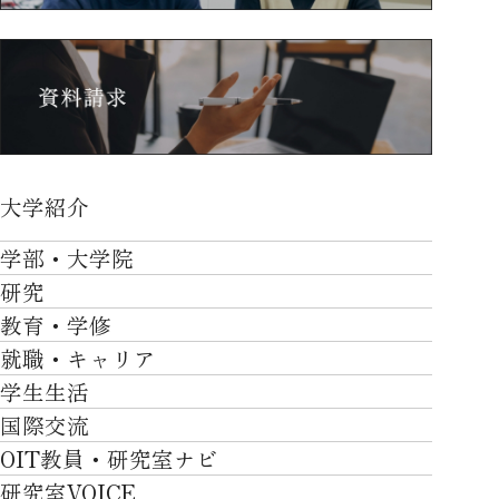
大学紹介
大学紹介TOP
学部・大学院
OVER THE LIMIT
研究
学部・大学院TOP
大学について
教育・学修
研究TOP
工学部
就職・キャリア
施設一覧
教育・学修TOP
研究について
ロボティクス＆デザイン工学部
学生生活
社会・地域・高大連携
就職・キャリアTOP
卒業時質保証を担う独自の教育システム
産官学連携
情報科学部
国際交流
川上村での取り組み
学生生活TOP
就職サポート
自律学修
知的財産学部
OIT教員・研究室ナビ
国際交流TOP
アクセス
キャンパスライフ
キャリア形成
学習支援
工学研究科
研究室VOICE