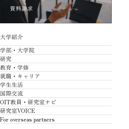
大学紹介
大学紹介TOP
学部・大学院
OVER THE LIMIT
研究
学部・大学院TOP
大学について
教育・学修
研究TOP
工学部
就職・キャリア
施設一覧
教育・学修TOP
研究について
ロボティクス＆デザイン工学部
学生生活
社会・地域・高大連携
就職・キャリアTOP
卒業時質保証を担う独自の教育システム
産官学連携
情報科学部
国際交流
川上村での取り組み
学生生活TOP
就職サポート
自律学修
知的財産学部
OIT教員・研究室ナビ
国際交流TOP
アクセス
キャンパスライフ
キャリア形成
学習支援
工学研究科
研究室VOICE
グローバルな人材育成
ポリシー/コンプライアンス
課外活動
インターンシップ
リカレント教育プログラム
ロボティクス＆デザイン工学研究科
For overseas partners
国際交流プログラムについて
卒業生VOICE
学費
高大接続
情報科学研究科