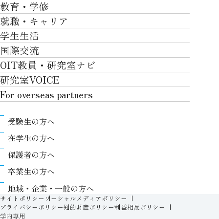
大学について
教育・学修
研究TOP
工学部
就職・キャリア
施設一覧
教育・学修TOP
研究について
ロボティクス＆デザイン工学部
学生生活
社会・地域・高大連携
就職・キャリアTOP
卒業時質保証を担う独自の教育システム
産官学連携
情報科学部
国際交流
川上村での取り組み
学生生活TOP
就職サポート
自律学修
知的財産学部
OIT教員・研究室ナビ
国際交流TOP
アクセス
キャンパスライフ
キャリア形成
学習支援
工学研究科
研究室VOICE
グローバルな人材育成
ポリシー/コンプライアンス
課外活動
インターンシップ
リカレント教育プログラム
ロボティクス＆デザイン工学研究科
For overseas partners
国際交流プログラムについて
卒業生VOICE
学費
高大接続
情報科学研究科
For overseas partnersTOP
国際交流プログラムのサポート体制等
奨学金
教職課程
受験生の方へ
知的財産専門職大学院
About
キャンパス内での国際交流
生活支援
教育センター
在学生の方へ
Research
国際交流センター
情報センター
履修、授業、試験について
保護者の方へ
International (Exchange students / Overseas
協定校
証明書発行について（在学生向け）
シラバス
卒業生の方へ
partners)
LLC
保健室
FD活動
地域・企業・一般の方へ
Contact
For foreigners
学生生活に関する相談窓口
サイトポリシー
ソーシャルメディアポリシー
教務事項に関するQ&A
プライバシーポリシー
知的財産ポリシー
利益相反ポリシー
学生相談室
学内専用
入学準備プログラム