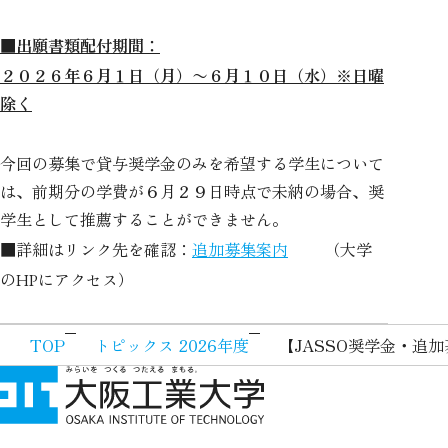
■出願書類配付期間：
２０２６年６月１日（月）〜６月１０日（水）※日曜
除く
今回の募集で貸与奨学金のみを希望する学生について
は、前期分の学費が６月２９日時点で未納の場合、奨
学生として推薦することができません。
■詳細はリンク先を確認：
（大学
追加募集案内
の
にアクセス）
HP
TOP
トピックス 2026年度
【JASSO奨学金・追