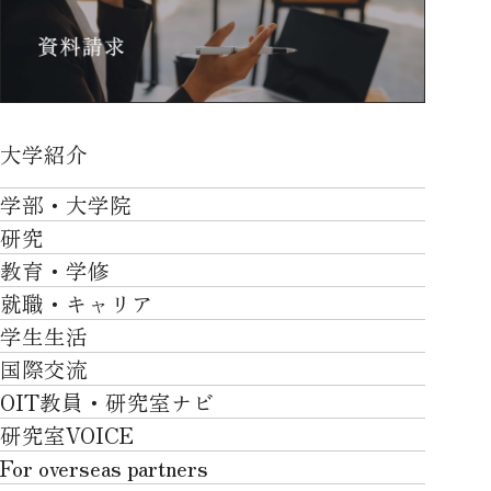
大学紹介
大学紹介TOP
学部・大学院
OVER THE LIMIT
研究
学部・大学院TOP
大学について
教育・学修
研究TOP
工学部
就職・キャリア
施設一覧
教育・学修TOP
研究について
ロボティクス＆デザイン工学部
学生生活
社会・地域・高大連携
就職・キャリアTOP
卒業時質保証を担う独自の教育システム
産官学連携
情報科学部
国際交流
川上村での取り組み
学生生活TOP
就職サポート
自律学修
知的財産学部
OIT教員・研究室ナビ
国際交流TOP
アクセス
キャンパスライフ
キャリア形成
学習支援
工学研究科
研究室VOICE
グローバルな人材育成
ポリシー/コンプライアンス
課外活動
インターンシップ
リカレント教育プログラム
ロボティクス＆デザイン工学研究科
For overseas partners
国際交流プログラムについて
卒業生VOICE
学費