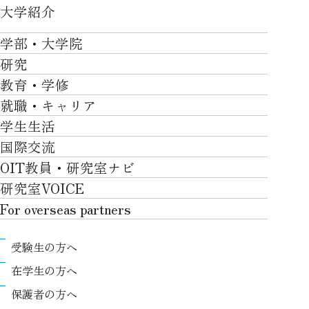
大学紹介
大学紹介TOP
学部・大学院
OVER THE LIMIT
研究
学部・大学院TOP
大学について
教育・学修
研究TOP
工学部
就職・キャリア
施設一覧
教育・学修TOP
研究について
ロボティクス＆デザイン工学部
学生生活
社会・地域・高大連携
就職・キャリアTOP
卒業時質保証を担う独自の教育システム
産官学連携
情報科学部
国際交流
川上村での取り組み
学生生活TOP
就職サポート
自律学修
知的財産学部
OIT教員・研究室ナビ
国際交流TOP
アクセス
キャンパスライフ
キャリア形成
学習支援
工学研究科
研究室VOICE
グローバルな人材育成
ポリシー/コンプライアンス
課外活動
インターンシップ
リカレント教育プログラム
ロボティクス＆デザイン工学研究科
For overseas partners
国際交流プログラムについて
卒業生VOICE
学費
高大接続
情報科学研究科
For overseas partnersTOP
国際交流プログラムのサポート体制等
奨学金
教職課程
受験生の方へ
知的財産専門職大学院
About
キャンパス内での国際交流
生活支援
教育センター
在学生の方へ
Research
国際交流センター
情報センター
履修、授業、試験について
保護者の方へ
International (Exchange students / Overseas
協定校